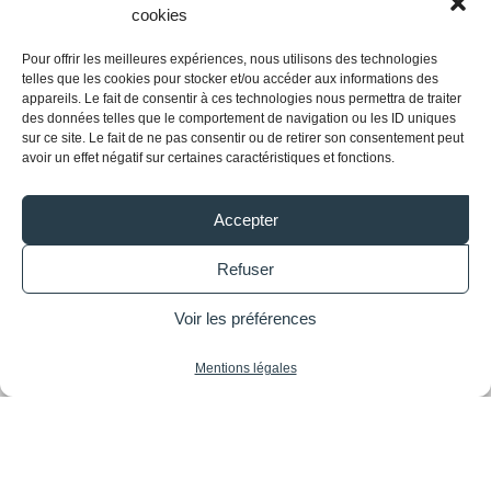
cookies
Chauffea vous propose un contrat de maintenance
Pour offrir les meilleures expériences, nous utilisons des technologies
après une installation de chauffage, de ventilation
telles que les cookies pour stocker et/ou accéder aux informations des
appareils. Le fait de consentir à ces technologies nous permettra de traiter
et de climatisation.
des données telles que le comportement de navigation ou les ID uniques
sur ce site. Le fait de ne pas consentir ou de retirer son consentement peut
avoir un effet négatif sur certaines caractéristiques et fonctions.
Accepter
Nos engagements
Refuser
Voir les préférences
Chauffea s’engage à respecter des points
Mentions légales
essentiels tels que la qualité de service mais aussi
le respect de l’environnement.
Installation et domaine d’intervention
▼